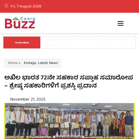
Fri, 7 August 2026
ತಂತ್ರವೇ ಯಶಸ್ಸಿನ ಮೂಲ, ಕೇವಲ ಕಲ್ಪನೆಗಳಿಂದ ಉದ್ಯಮ 
FLASH NEWS
ಯಶಸ್ವಿಯಾಗುವುದಿಲ್ಲ: ವೇಣು ಶರ್ಮಾ
Home
Kodagu
,
Latest News
ಅಖಿಲ ಭಾರತ 72ನೇ ಸಹಕಾರ ಸಪ್ತಾಹ ಸಮಾರೋಪ
– ಶ್ರೇಷ್ಠ ಸಹಕಾರಿಗಳಿಗೆ ಪ್ರಶಸ್ತಿ ಪ್ರದಾನ
November 21, 2025