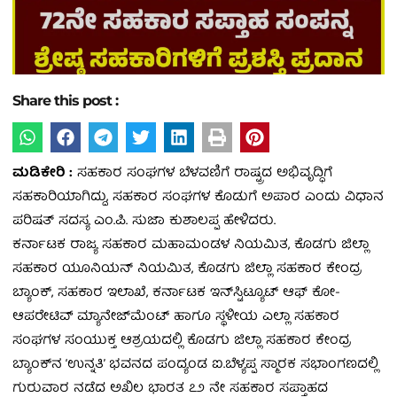
Share this post :
ಮಡಿಕೇರಿ :
ಸಹಕಾರ ಸಂಘಗಳ ಬೆಳವಣಿಗೆ ರಾಷ್ಟ್ರದ ಅಭಿವೃದ್ಧಿಗೆ
ಸಹಕಾರಿಯಾಗಿದ್ದು, ಸಹಕಾರ ಸಂಘಗಳ ಕೊಡುಗೆ ಅಪಾರ ಎಂದು ವಿಧಾನ
ಪರಿಷತ್ ಸದಸ್ಯ ಎಂ.ಪಿ. ಸುಜಾ ಕುಶಾಲಪ್ಪ ಹೇಳಿದರು.
ಕರ್ನಾಟಕ ರಾಜ್ಯ ಸಹಕಾರ ಮಹಾಮಂಡಳ ನಿಯಮಿತ, ಕೊಡಗು ಜಿಲ್ಲಾ
ಸಹಕಾರ ಯೂನಿಯನ್ ನಿಯಮಿತ, ಕೊಡಗು ಜಿಲ್ಲಾ ಸಹಕಾರ ಕೇಂದ್ರ
ಬ್ಯಾಂಕ್, ಸಹಕಾರ ಇಲಾಖೆ, ಕರ್ನಾಟಕ ಇನ್‌ಸ್ಟಿಟ್ಯೂಟ್ ಆಫ್ ಕೋ-
ಆಪರೇಟಿವ್ ಮ್ಯಾನೇಜ್‌ಮೆಂಟ್ ಹಾಗೂ ಸ್ಥಳೀಯ ಎಲ್ಲಾ ಸಹಕಾರ
ಸಂಘಗಳ ಸಂಯುಕ್ತ ಆಶ್ರಯದಲ್ಲಿ ಕೊಡಗು ಜಿಲ್ಲಾ ಸಹಕಾರ ಕೇಂದ್ರ
ಬ್ಯಾಂಕ್‌ನ ‘ಉನ್ನತಿ’ ಭವನದ ಪಂದ್ಯಂಡ ಐ.ಬೆಳ್ಯಪ್ಪ ಸ್ಮಾರಕ ಸಭಾಂಗಣದಲ್ಲಿ
ಗುರುವಾರ ನಡೆದ ಅಖಿಲ ಭಾರತ ೭೨ ನೇ ಸಹಕಾರ ಸಪ್ತಾಹದ