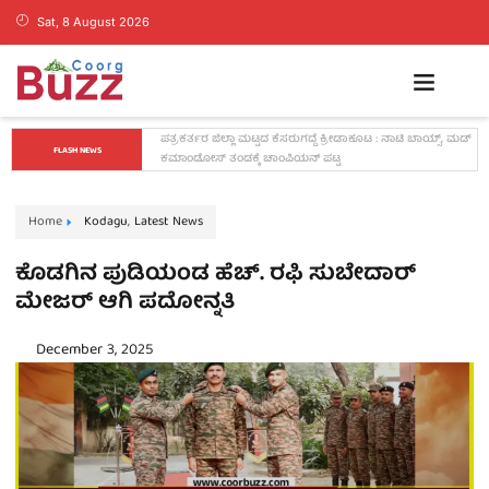
Sat, 8 August 2026
ಕೊಡಗಿನ ಯುವ ನಾಯಕ ಪೊನ್ನಣ್ಣಗೆ ಸಚಿವ ಸ್ಥಾನ..? ನಿಯೋಗದ 
FLASH NEWS
ಎದುರು ಸಿಎಂ ಡಿ.ಕೆ. ಶಿವಕುಮಾರ್ ಮಹತ್ವದ ಸುಳಿವು..!
Home
Kodagu
,
Latest News
ಕೊಡಗಿನ ಪುಡಿಯಂಡ ಹೆಚ್. ರಫಿ ಸುಬೇದಾರ್
ಮೇಜರ್ ಆಗಿ ಪದೋನ್ನತಿ
December 3, 2025