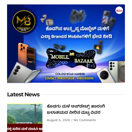
Latest News
ಕೊಡಗು ಮಳೆ ಅಪ್‌ಡೇಟ್ಸ್: ಹಾರಂಗಿ
ಜಲಾಶಯದ ನೀರಿನ ಮಟ್ಟ ವಿವರ
August 6, 2026
No Comments