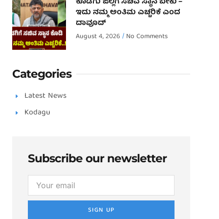
ಕೊಡಗು ಜಿಲ್ಲೆಗೆ ಸಚಿವ ಸ್ಥಾನ ಬೇಕು –
ಇದು ನಮ್ಮ ಅಂತಿಮ ಎಚ್ಚರಿಕೆ ಎಂದ
ದಾವೂದ್ ‌
August 4, 2026
No Comments
Categories
Latest News
Kodagu
Subscribe our newsletter
SIGN UP