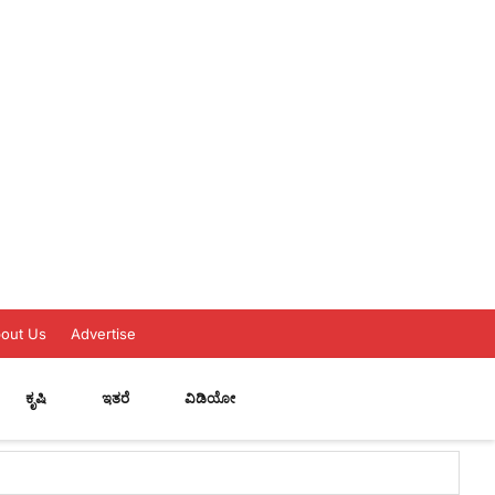
out Us
Advertise
ಕೃಷಿ
ಇತರೆ
ವಿಡಿಯೋ