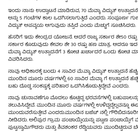
ಇಂದು ನಾನು ಉದ್ಘಾಟನೆ ಮಾಡಿರುವ, 70 ಮೆವ್ಯಾ ವಿದ್ಯುತ್ ಉತ್ಪಾದನ
ಅನ್ನು 5 ಗಂಟೆಗಳ ಕಾಲ ಒದಗಿಸಲಾಗುತ್ತಿದೆ ಎಂದರು. ಸಂಪೂರ್ಣ ಗುಣಮಟ
ವಿದ್ಯುತ್ ಅಪವ್ಯಯ ಆಗುವುದು ತಪ್ಪಿದೆ ಎಂದು ಮೆಚ್ಚುಗೆ ಸೂಚಿಸಿದರು.
ಹೆಸರಿಗೆ ಇದು ಕೇಂದ್ರದ ಯೋಜನೆ. ಆದರೆ ರಾಜ್ಯ ಸರ್ಕಾರ ಶೇ50 ರಷ್ಟು 
ಸರ್ಕಾರ ಕೊಡುವುದು ಕೇವಲ ಶೇ 30 ರಷ್ಟು ಹಣ ಮಾತ್ರ. ಆದರೂ ಇದಕ್ಕ
ಮೆವ್ಯಾ ವಿದ್ಯುತ್ ಉತ್ಪಾದನೆಗೆ 3 ಕೋಟಿ ಖರ್ಚಾದರೆ ಒಂದು ಕೋಟಿ ಮಾತ್
ವಿವರಿಸಿದರು.
ನಾವು ಅಧಿಕಾರಕ್ಕೆ ಬಂದು 4 ಸಾವಿರ ಮೆ.ವ್ಯಾ ವಿದ್ಯುತ್ ಉತ್ಪಾದನೆ ಹೆಚ್ಚಿಸ
ಮುಂದಿನ ಮೂರು ವರ್ಷಗಳಲ್ಲಿ 60 ಸಾವಿರ ಮೆವ್ಯಾ ಗೆ ಉತ್ಪಾದನೆ ಹೆಚ
ಬಹು ದೊಡ್ಡ ಸಂಕಷ್ಟಕ್ಕೆ ಪರಿಹಾರ ಒದಗಿಸಿಕೊಡುತ್ತಿದ್ದೇವೆ ಎಂದರು.
ನಾವು ಚುನಾವಣೆಗೂ ಮೊದಲು ಕೊಟ್ಟಿದ್ದ ಭರವಸೆಗಳಲ್ಲಿ ಬಹುಪಾಲನ್ನ
ತಲುಪಿಸಿದ್ದೇವೆ. ಮುಂದಿನ ಮೂರು ವರ್ಷಗಳಲ್ಲಿ ಉಳಿದ್ದದ್ದೆಲ್ಲವನ್ನ
ಮುಂದುವರೆಸುತ್ತೇವೆ ಎಂದರು.ಮುಂದಿನ ಬಜೆಟ್ ನಲ್ಲಿ ಗೌರಿಬಿದನೂರಿಗ
ನೀಡಿದರು. ಅಲಿಪುರ ಗ್ರಾಮ ಪಂಚಾಯ್ತಿಯನ್ನು ಪಟ್ಟಣ ಪಂಚಾಯ್ತಿಗೆ 
ಪುಟ್ಟಸ್ವಾಮಿಗೌಡರು ಮತ್ತು ಶಿವಶಂಕರ ರೆಡ್ಡಿಯವರು ಮುಂದಿಟ್ಟಿರುವ 