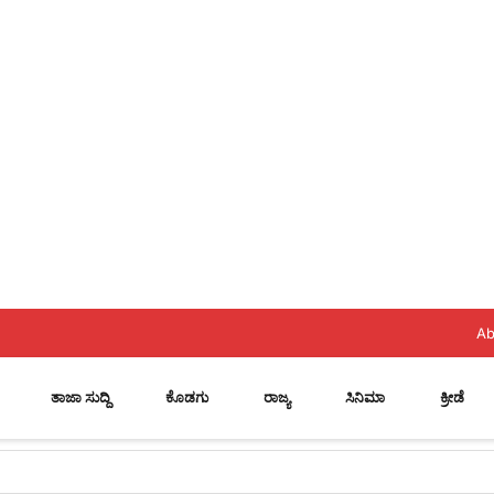
Ab
ತಾಜಾ ಸುದ್ದಿ
ಕೊಡಗು
ರಾಜ್ಯ
ಸಿನಿಮಾ
ಕ್ರೀಡೆ
ೆಗಳಿಂದ ಉದ್ಯಮ ಯಶಸ್ವಿಯಾಗುವುದಿಲ್ಲ: ವೇಣು ಶರ್ಮಾ