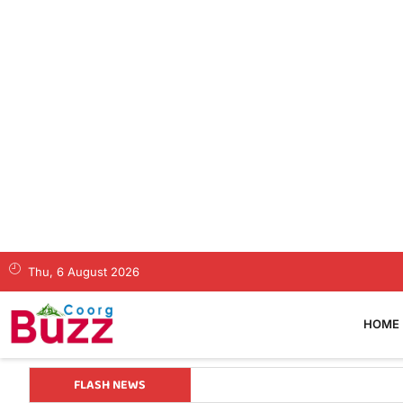
Thu, 6 August 2026
HOME
FLASH NEWS
ತಂತ್ರವೇ ಯಶಸ್ಸಿನ ಮೂಲ, ಕೇವಲ ಕಲ್ಪನ