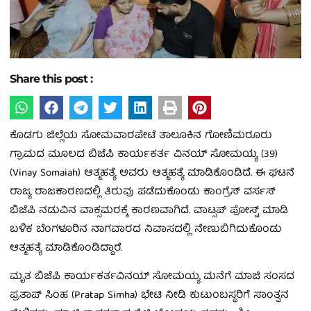
Share this post :
ಕೊಡಗು ಜಿಲ್ಲೆಯ ಸೋಮವಾರಪೇಟೆ ತಾಲೂಕಿನ ಗೋಣಿಮರೂರು
ಗ್ರಾಮದ ಮೂಲದ ಬಿಜೆಪಿ ಕಾರ್ಯಕರ್ತ ವಿನಯ್ ಸೋಮಯ್ಯ (39)
(Vinay Somaiah) ಆತ್ಮಹತ್ಯೆ ಅವರು ಆತ್ಮಹತ್ಯೆ ಮಾಡಿಕೊಂಡಿದೆ. ಈ ಘಟನೆ
ರಾಜ್ಯ ರಾಜಕಾರಣದಲ್ಲಿ ತಿರುವು ಪಡೆದುಕೊಂಡು ಕಾಂಗ್ರೆಸ್ ವರ್ಸಸ್
ಬಿಜೆಪಿ ನಡುವಿನ ವಾಕ್ಸಮರಕ್ಕೆ ಕಾರಣವಾಗಿದೆ. ವಾಟ್ಸಪ್​​ ಪೋಸ್ಟ್​ ಮಾಡಿ
ಬಳಿಕ ಬೆಂಗಳೂರಿನ ನಾಗವಾರದ ನಿವಾಸದಲ್ಲಿ ನೇಣುಬಿಗಿದುಕೊಂಡು
ಆತ್ಮಹತ್ಯೆ ಮಾಡಿಕೊಂಡಿದ್ದಾರೆ.
ಮೃತ ಬಿಜೆಪಿ ಕಾರ್ಯಕರ್ತವಿನಯ್ ಸೋಮಯ್ಯ ಮನೆಗೆ ಮಾಜಿ ಸಂಸದ
ಪ್ರತಾಪ್ ಸಿಂಹ (Pratap Simha) ಭೇಟಿ ನೀಡಿ ಕುಟುಂಬಸ್ಥರಿಗೆ ಸಾಂತ್ವನ