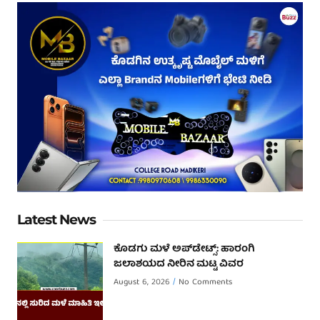
Latest News
ಕೊಡಗು ಮಳೆ ಅಪ್‌ಡೇಟ್ಸ್: ಹಾರಂಗಿ
ಜಲಾಶಯದ ನೀರಿನ ಮಟ್ಟ ವಿವರ
August 6, 2026
No Comments