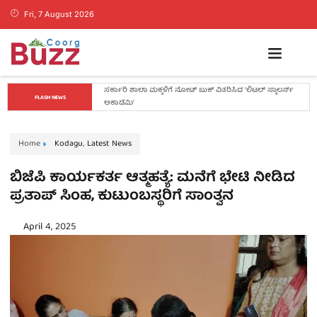
Fri, 7 August 2026
ಕೊಡಗಿನ ಯುವ ನಾಯಕ ಪೊನ್ನಣ್ಣಗೆ ಸಚಿವ ಸ್ಥಾನ..? ನಿಯೋಗದ 
FLASH NEWS
ಎದುರು ಸಿಎಂ ಡಿ.ಕೆ. ಶಿವಕುಮಾರ್ ಮಹತ್ವದ ಸುಳಿವು..!
Home
Kodagu
,
Latest News
ಬಿಜೆಪಿ ಕಾರ್ಯಕರ್ತ ಆತ್ಮಹತ್ಯೆ: ಮನೆಗೆ ಭೇಟಿ ನೀಡಿದ
ಪ್ರತಾಪ್ ಸಿಂಹ, ಕುಟುಂಬಸ್ಥರಿಗೆ ಸಾಂತ್ವನ
April 4, 2025