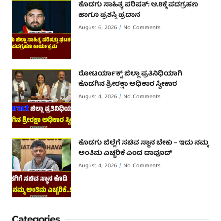
ಕೊಡಗು ಸಾಹಿತ್ಯ ಪರಿಷತ್: ಆ.8ಕ್ಕೆ ಪದಗ್ರಹಣ
ಹಾಗೂ ಪ್ರಶಸ್ತಿ ಪ್ರದಾನ
August 6, 2026
No Comments
ರೋಟರ್ಯಾಕ್ಟ್ ಜಿಲ್ಲಾ ಪ್ರತಿನಿಧಿಯಾಗಿ
ಕೊಡಗಿನ ಶ್ರೀರಕ್ಷಾ ಅಧಿಕಾರ ಸ್ವೀಕಾರ
August 4, 2026
No Comments
ಕೊಡಗು ಜಿಲ್ಲೆಗೆ ಸಚಿವ ಸ್ಥಾನ ಬೇಕು – ಇದು ನಮ್ಮ
ಅಂತಿಮ ಎಚ್ಚರಿಕೆ ಎಂದ ದಾವೂದ್ ‌
August 4, 2026
No Comments
Categories