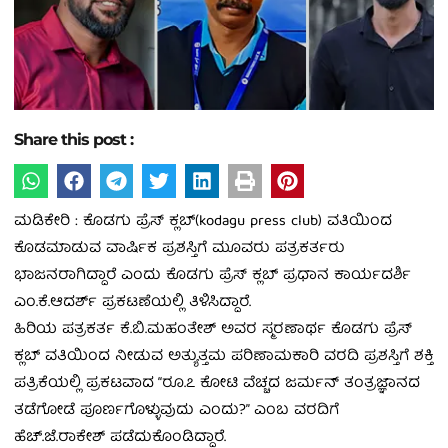
Share this post :
ಮಡಿಕೇರಿ : ಕೊಡಗು ಪ್ರೆಸ್ ಕ್ಲಬ್(kodagu press club) ವತಿಯಿಂದ
ಕೊಡಮಾಡುವ ವಾರ್ಷಿಕ ಪ್ರಶಸ್ತಿಗೆ ಮೂವರು ಪತ್ರಕರ್ತರು
ಭಾಜನರಾಗಿದ್ದಾರೆ ಎಂದು ಕೊಡಗು ಪ್ರೆಸ್ ಕ್ಲಬ್ ಪ್ರಧಾನ ಕಾರ್ಯದರ್ಶಿ
ಎಂ.ಕೆ.ಆದರ್ಶ್ ಪ್ರಕಟಣೆಯಲ್ಲಿ ತಿಳಿಸಿದ್ದಾರೆ.
ಹಿರಿಯ ಪತ್ರಕರ್ತ ಕೆ.ಬಿ.ಮಹಂತೇಶ್ ಅವರ ಸ್ಮರಣಾರ್ಥ ಕೊಡಗು ಪ್ರೆಸ್
ಕ್ಲಬ್ ವತಿಯಿಂದ ನೀಡುವ ಅತ್ಯುತ್ತಮ ಪರಿಣಾಮಕಾರಿ ವರದಿ ಪ್ರಶಸ್ತಿಗೆ ಶಕ್ತಿ
ಪತ್ರಿಕೆಯಲ್ಲಿ ಪ್ರಕಟವಾದ “ರೂ.೭ ಕೋಟಿ ವೆಚ್ಚದ ಜರ್ಮನ್ ತಂತ್ರಜ್ಞಾನದ
ತಡೆಗೋಡೆ ಪೂರ್ಣಗೊಳ್ಳುವುದು ಎಂದು?” ಎಂಬ ವರದಿಗೆ
ಹೆಚ್.ಜೆ.ರಾಕೇಶ್ ಪಡೆದುಕೊಂಡಿದ್ದಾರೆ.