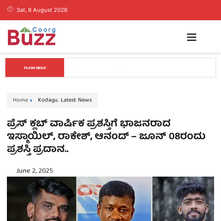
Sat, 8 August 2026
ಕೊಡಗಿನ ಯುವ ನಾಯಕ ಪೊನ್ನಣ್ಣಗೆ ಸಚಿವ ಸ್ಥಾನ..? ನಿಯೋಗದ 
FLASH NEWS
ಎದುರು ಸಿಎಂ ಡಿ.ಕೆ. ಶಿವಕುಮಾರ್ ಮಹತ್ವದ ಸುಳಿವು..!
Home
Kodagu
,
Latest News
ಪ್ರೆಸ್‌ ಕ್ಲಬ್‌ ವಾರ್ಷಿಕ ಪ್ರಶಸ್ತಿಗೆ ಭಾಜನರಾದ
ಇಸ್ಮಾಯಿಲ್‌, ರಾಕೇಶ್‌, ಆನಂದ್‌ – ಜೂನ್‌ 08ರಂದು
ಪ್ರಶಸ್ತಿ ಪ್ರದಾನ..
June 2, 2025