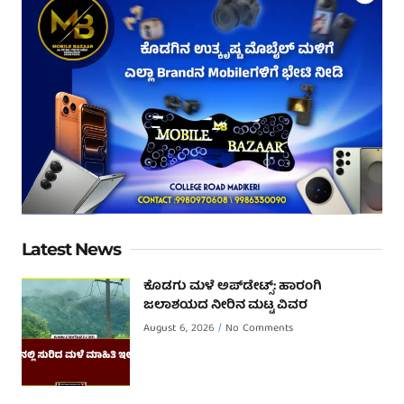
Latest News
ಕೊಡಗು ಮಳೆ ಅಪ್‌ಡೇಟ್ಸ್: ಹಾರಂಗಿ
ಜಲಾಶಯದ ನೀರಿನ ಮಟ್ಟ ವಿವರ
August 6, 2026
No Comments