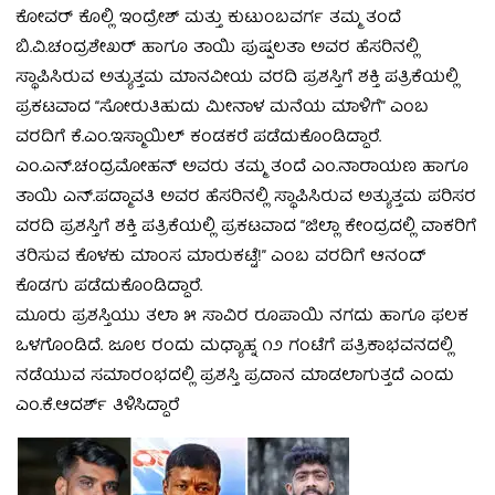
ಕೋವರ್ ಕೊಲ್ಲಿ ಇಂದ್ರೇಶ್ ಮತ್ತು ಕುಟುಂಬವರ್ಗ ತಮ್ಮ ತಂದೆ
ಬಿ.ವಿ.ಚಂದ್ರಶೇಖರ್ ಹಾಗೂ ತಾಯಿ ಪುಷ್ಪಲತಾ ಅವರ ಹೆಸರಿನಲ್ಲಿ
ಸ್ಥಾಪಿಸಿರುವ ಅತ್ಯುತ್ತಮ ಮಾನವೀಯ ವರದಿ ಪ್ರಶಸ್ತಿಗೆ ಶಕ್ತಿ ಪತ್ರಿಕೆಯಲ್ಲಿ
ಪ್ರಕಟವಾದ “ಸೋರುತಿಹುದು ಮೀನಾಳ ಮನೆಯ ಮಾಳಿಗೆ” ಎಂಬ
ವರದಿಗೆ ಕೆ.ಎಂ.ಇಸ್ಮಾಯಿಲ್ ಕಂಡಕರೆ ಪಡೆದುಕೊಂಡಿದ್ದಾರೆ.
ಎಂ.ಎನ್.ಚಂದ್ರಮೋಹನ್ ಅವರು ತಮ್ಮ ತಂದೆ ಎಂ.ನಾರಾಯಣ ಹಾಗೂ
ತಾಯಿ ಎನ್.ಪದ್ಮಾವತಿ ಅವರ ಹೆಸರಿನಲ್ಲಿ ಸ್ಥಾಪಿಸಿರುವ ಅತ್ಯುತ್ತಮ ಪರಿಸರ
ವರದಿ ಪ್ರಶಸ್ತಿಗೆ ಶಕ್ತಿ ಪತ್ರಿಕೆಯಲ್ಲಿ ಪ್ರಕಟವಾದ “ಜಿಲ್ಲಾ ಕೇಂದ್ರದಲ್ಲಿ ವಾಕರಿಗೆ
ತರಿಸುವ ಕೊಳಕು ಮಾಂಸ ಮಾರುಕಟ್ಟೆ!” ಎಂಬ ವರದಿಗೆ ಆನಂದ್
ಕೊಡಗು ಪಡೆದುಕೊಂಡಿದ್ದಾರೆ.
ಮೂರು ಪ್ರಶಸ್ತಿಯು ತಲಾ ೫ ಸಾವಿರ ರೂಪಾಯಿ ನಗದು ಹಾಗೂ ಫಲಕ
ಒಳಗೊಂಡಿದೆ. ಜೂ೮ ರಂದು ಮಧ್ಯಾಹ್ನ ೧೨ ಗಂಟೆಗೆ ಪತ್ರಿಕಾಭವನದಲ್ಲಿ
ನಡೆಯುವ ಸಮಾರಂಭದಲ್ಲಿ ಪ್ರಶಸ್ತಿ ಪ್ರದಾನ ಮಾಡಲಾಗುತ್ತದೆ ಎಂದು
ಎಂ.ಕೆ.ಆದರ್ಶ್ ತಿಳಿಸಿದ್ದಾರೆ