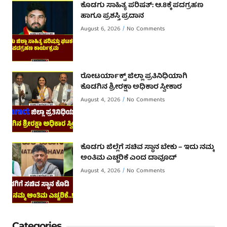
ಕೊಡಗು ಸಾಹಿತ್ಯ ಪರಿಷತ್: ಆ.8ಕ್ಕೆ ಪದಗ್ರಹಣ
ಹಾಗೂ ಪ್ರಶಸ್ತಿ ಪ್ರದಾನ
August 6, 2026
No Comments
ರೋಟರ್ಯಾಕ್ಟ್ ಜಿಲ್ಲಾ ಪ್ರತಿನಿಧಿಯಾಗಿ
ಕೊಡಗಿನ ಶ್ರೀರಕ್ಷಾ ಅಧಿಕಾರ ಸ್ವೀಕಾರ
August 4, 2026
No Comments
ಕೊಡಗು ಜಿಲ್ಲೆಗೆ ಸಚಿವ ಸ್ಥಾನ ಬೇಕು – ಇದು ನಮ್ಮ
ಅಂತಿಮ ಎಚ್ಚರಿಕೆ ಎಂದ ದಾವೂದ್ ‌
August 4, 2026
No Comments
Categories