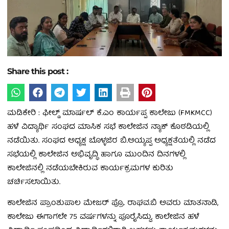
Share this post :
ಮಡಿಕೇರಿ : ಫೀಲ್ಡ್ ಮಾರ್ಷಲ್ ಕೆ.ಎಂ ಕಾರ್ಯಪ್ಪ ಕಾಲೇಜು (FMKMCC)
ಹಳೆ ವಿದ್ಯಾರ್ಥಿ ಸಂಘದ ಮಾಸಿಕ ಸಭೆ ಕಾಲೇಜಿನ ನ್ಯಾಕ್ ಕೊಠಡಿಯಲ್ಲಿ
ನಡೆಯಿತು. ಸಂಘದ ಅಧ್ಯಕ್ಷ ಬೊಳ್ಳಜಿರ ಬಿ.ಅಯ್ಯಪ್ಪ ಅಧ್ಯಕ್ಷತೆಯಲ್ಲಿ ನಡೆದ
ಸಭೆಯಲ್ಲಿ ಕಾಲೇಜಿನ ಅಭಿವೃದ್ಧಿ ಹಾಗೂ ಮುಂದಿನ ದಿನಗಳಲ್ಲಿ
ಕಾಲೇಜಿನಲ್ಲಿ ನಡೆಯಬೇಕಿರುವ ಕಾರ್ಯಕ್ರಮಗಳ ಕುರಿತು
ಚರ್ಚಿಸಲಾಯಿತು.
ಕಾಲೇಜಿನ ಪ್ರಾಂಶುಪಾಲ ಮೇಜರ್ ಪ್ರೊ. ರಾಘವ.ಬಿ ಅವರು ಮಾತನಾಡಿ,
ಕಾಲೇಜು ಈಗಾಗಲೇ 75 ವರ್ಷಗಳನ್ನು ಪೂರೈಸಿದ್ದು, ಕಾಲೇಜಿನ ಹಳೆ