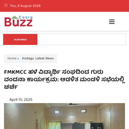
Thu, 6 August 2026
ಕೊಡಗಿನ ಯುವ ನಾಯಕ ಪೊನ್ನಣ್ಣಗೆ ಸಚಿವ ಸ್ಥಾನ..? ನಿಯೋಗದ 
FLASH NEWS
ಎದುರು ಸಿಎಂ ಡಿ.ಕೆ. ಶಿವಕುಮಾರ್ ಮಹತ್ವದ ಸುಳಿವು..!
Home
Kodagu
,
Latest News
FMKMCC ಹಳೆ ವಿದ್ಯಾರ್ಥಿ ಸಂಘದಿಂದ ಗುರು
ವಂದನಾ ಕಾರ್ಯಕ್ರಮ: ಆಡಳಿತ ಮಂಡಳಿ ಸಭೆಯಲ್ಲಿ
ಚರ್ಚೆ
April 15, 2025