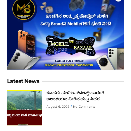
Latest News
ಕೊಡಗು ಮಳೆ ಅಪ್‌ಡೇಟ್ಸ್: ಹಾರಂಗಿ
ಜಲಾಶಯದ ನೀರಿನ ಮಟ್ಟ ವಿವರ
August 6, 2026
No Comments