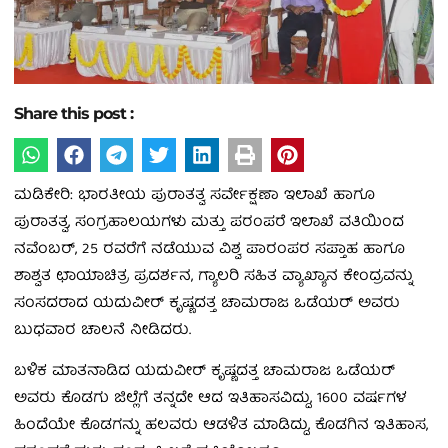
Share this post :
ಮಡಿಕೇರಿ: ಭಾರತೀಯ ಪುರಾತತ್ವ ಸರ್ವೇಕ್ಷಣಾ ಇಲಾಖೆ ಹಾಗೂ
ಪುರಾತತ್ವ, ಸಂಗ್ರಹಾಲಯಗಳು ಮತ್ತು ಪರಂಪರೆ ಇಲಾಖೆ ವತಿಯಿಂದ
ನವೆಂಬರ್, 25 ರವರೆಗೆ ನಡೆಯುವ ವಿಶ್ವ ಪಾರಂಪರ ಸಪ್ತಾಹ ಹಾಗೂ
ಶಾಶ್ವತ ಛಾಯಾಚಿತ್ರ ಪ್ರದರ್ಶನ, ಗ್ಯಾಲರಿ ಸಹಿತ ವ್ಯಾಖ್ಯಾನ ಕೇಂದ್ರವನ್ನು
ಸಂಸದರಾದ ಯದುವೀರ್ ಕೃಷ್ಣದತ್ತ ಚಾಮರಾಜ ಒಡೆಯರ್ ಅವರು
ಬುಧವಾರ ಚಾಲನೆ ನೀಡಿದರು.
ಬಳಿಕ ಮಾತನಾಡಿದ ಯದುವೀರ್ ಕೃಷ್ಣದತ್ತ ಚಾಮರಾಜ ಒಡೆಯರ್
ಅವರು ಕೊಡಗು ಜಿಲ್ಲೆಗೆ ತನ್ನದೇ ಆದ ಇತಿಹಾಸವಿದ್ದು, 1600 ವರ್ಷಗಳ
ಹಿಂದೆಯೇ ಕೊಡಗನ್ನು ಹಲವರು ಆಡಳಿತ ಮಾಡಿದ್ದು, ಕೊಡಗಿನ ಇತಿಹಾಸ,