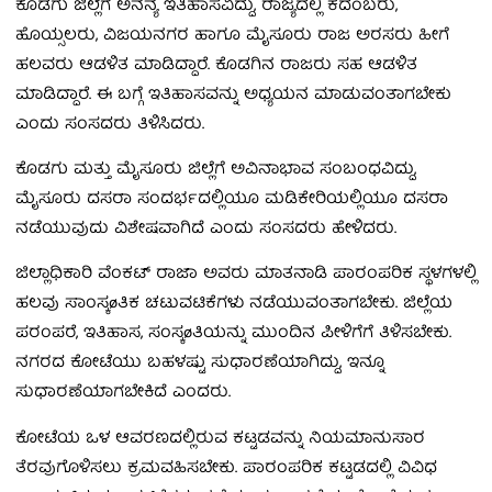
ಕೊಡಗು ಜಿಲ್ಲೆಗೆ ಅನನ್ಯ ಇತಿಹಾಸವಿದ್ದು, ರಾಜ್ಯದಲ್ಲಿ ಕದಂಬರು,
ಹೊಯ್ಸಲರು, ವಿಜಯನಗರ ಹಾಗೂ ಮೈಸೂರು ರಾಜ ಅರಸರು ಹೀಗೆ
ಹಲವರು ಆಡಳಿತ ಮಾಡಿದ್ದಾರೆ. ಕೊಡಗಿನ ರಾಜರು ಸಹ ಆಡಳಿತ
ಮಾಡಿದ್ದಾರೆ. ಈ ಬಗ್ಗೆ ಇತಿಹಾಸವನ್ನು ಅಧ್ಯಯನ ಮಾಡುವಂತಾಗಬೇಕು
ಎಂದು ಸಂಸದರು ತಿಳಿಸಿದರು.
ಕೊಡಗು ಮತ್ತು ಮೈಸೂರು ಜಿಲ್ಲೆಗೆ ಅವಿನಾಭಾವ ಸಂಬಂಧವಿದ್ದು,
ಮೈಸೂರು ದಸರಾ ಸಂದರ್ಭದಲ್ಲಿಯೂ ಮಡಿಕೇರಿಯಲ್ಲಿಯೂ ದಸರಾ
ನಡೆಯುವುದು ವಿಶೇಷವಾಗಿದೆ ಎಂದು ಸಂಸದರು ಹೇಳಿದರು.
ಜಿಲ್ಲಾಧಿಕಾರಿ ವೆಂಕಟ್ ರಾಜಾ ಅವರು ಮಾತನಾಡಿ ಪಾರಂಪರಿಕ ಸ್ಥಳಗಳಲ್ಲಿ
ಹಲವು ಸಾಂಸ್ಕøತಿಕ ಚಟುವಟಿಕೆಗಳು ನಡೆಯುವಂತಾಗಬೇಕು. ಜಿಲ್ಲೆಯ
ಪರಂಪರೆ, ಇತಿಹಾಸ, ಸಂಸ್ಕøತಿಯನ್ನು ಮುಂದಿನ ಪೀಳಿಗೆಗೆ ತಿಳಿಸಬೇಕು.
ನಗರದ ಕೋಟೆಯು ಬಹಳಷ್ಟು ಸುಧಾರಣೆಯಾಗಿದ್ದು, ಇನ್ನೂ
ಸುಧಾರಣೆಯಾಗಬೇಕಿದೆ ಎಂದರು.
ಕೋಟೆಯ ಒಳ ಆವರಣದಲ್ಲಿರುವ ಕಟ್ಟಡವನ್ನು ನಿಯಮಾನುಸಾರ
ತೆರವುಗೊಳಿಸಲು ಕ್ರಮವಹಿಸಬೇಕು. ಪಾರಂಪರಿಕ ಕಟ್ಟಡದಲ್ಲಿ ವಿವಿಧ