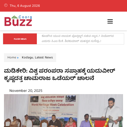
Thu, 6 August 2026
ಡ್ರಗ್ಸ್ ಬೇಡ, ಕನಸುಗಳನ್ನು ಬೆನ್ನಟ್ಟಿ: ಬೆಂಗಳೂರಿನಲ್ಲಿ ಕೊಡಗು ಬ್ಯಾಡ್ಮಿಂಟನ್ 
FLASH NEWS
ಟೂರ್ನಿ ಯಶಸ್ವಿ
Home
Kodagu
,
Latest News
ಮಡಿಕೇರಿ: ವಿಶ್ವ ಪರಂಪರಾ ಸಪ್ತಾಹಕ್ಕೆ ಯದುವೀರ್
ಕೃಷ್ಣದತ್ತ ಚಾಮರಾಜ ಒಡೆಯರ್ ಚಾಲನೆ
November 20, 2025