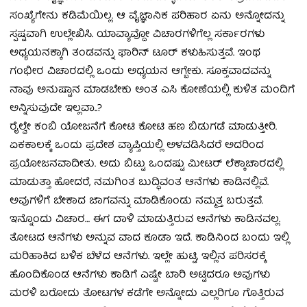
ಸಂಖ್ಯೆಗೇನು ಕಡಿಮೆಯಿಲ್ಲ. ಆ ವೈಜ್ಞಾನಿಕ ಪರಿಹಾರ ಏನು ಅನ್ನೋದನ್ನು
ಸ್ಪಷ್ಟವಾಗಿ ಉಲ್ಲೇಖಿಸಿ. ಯಾವ್ಯಾವ್ದೋ ವಿಚಾರಗಳಿಗೆಲ್ಲ ಸರ್ಕಾರಗಳು
ಅಧ್ಯಯನಕ್ಕಾಗಿ ತಂಡವನ್ನು ಫಾರಿನ್‌ ಟೂರ್‌ ಕಳುಹಿಸುತ್ತವೆ. ಇಂಥ
ಗಂಭೀರ ವಿಚಾರದಲ್ಲಿ ಒಂದು ಅಧ್ಯಯನ ಆಗ್ಬೇಕು. ಸೂಕ್ತವಾದವನ್ನು
ನಾವು ಅನುಷ್ಟಾನ ಮಾಡಬೇಕು ಅಂತ ಎಸಿ ಕೋಣೆಯಲ್ಲಿ ಕುಳಿತ ಮಂದಿಗೆ
ಅನ್ನಿಸುವುದೇ ಇಲ್ಲವಾ..?
ರೈಲ್ವೇ ಕಂಬಿ ಯೋಜನೆಗೆ ಕೋಟಿ ಕೋಟಿ ಹಣ ಬಿಡುಗಡೆ ಮಾಡುತ್ತೀರಿ.
ಏಕಕಾಲಕ್ಕೆ ಒಂದು ಪ್ರದೇಶ ವ್ಯಾಪ್ತಿಯಲ್ಲಿ ಅಳವಡಿಸಿದರೆ ಅದರಿಂದ
ಪ್ರಯೋಜನವಾದೀತು. ಅದು ಬಿಟ್ಟು ಒಂದಷ್ಟು ಮೀಟರ್‌ ಲೆಕ್ಕಾಚಾರದಲ್ಲಿ
ಮಾಡುತ್ತಾ ಹೋದರೆ, ನಮಗಿಂತ ಬುದ್ಧಿವಂತ ಆನೆಗಳು ಕಾಡಿನಲ್ಲಿವೆ.
ಅವುಗಳಿಗೆ ಬೇಕಾದ ಜಾಗವನ್ನು ಮಾಡಿಕೊಂಡು ನಮ್ಮತ್ತ ಬರುತ್ತವೆ.
ಇನ್ನೊಂದು ವಿಚಾರ… ಈಗ ದಾಳಿ ಮಾಡುತ್ತಿರುವ ಆನೆಗಳು ಕಾಡಿನವಲ್ಲ.
ತೋಟದ ಆನೆಗಳು ಅನ್ನುವ ವಾದ ಕೂಡಾ ಇದೆ. ಕಾಡಿನಿಂದ ಬಂದು ಇಲ್ಲಿ
ಮರಿಹಾಕಿದ ಬಳಿಕ ಬೆಳೆದ ಆನೆಗಳು. ಇಲ್ಲೇ ಹುಟ್ಟಿ, ಇಲ್ಲಿನ ಪರಿಸರಕ್ಕೆ
ಹೊಂದಿಕೊಂಡ ಆನೆಗಳು ಕಾಡಿಗೆ ಎಷ್ಟೇ ಬಾರಿ ಅಟ್ಟಿದರೂ ಅವುಗಳು
ಮರಳಿ ಬರೋದು ತೋಟಗಳ ಕಡೆಗೇ ಅನ್ನೋದು ಎಲ್ಲರಿಗೂ ಗೊತ್ತಿರುವ