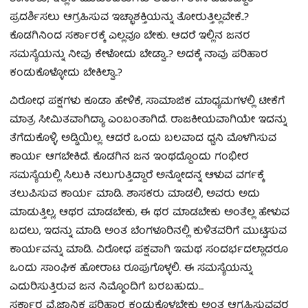
ಪ್ರದರ್ಶಿಸಲು ಆಗ್ರಹಿಸುವ ಇಚ್ಛಾಶಕ್ತಿಯನ್ನು ತೋರುತ್ತಿಲ್ಲವೇಕೆ..?
ಕೊಡಗಿನಿಂದ ಸರ್ಕಾರಕ್ಕೆ ಎಲ್ಲವೂ ಬೇಕು. ಆದರೆ ಇಲ್ಲಿನ ಜನರ
ಸಮಸ್ಯೆಯನ್ನು ನೀವು ಕೇಳೋದು ಬೇಡ್ವಾ..? ಅದಕ್ಕೆ ನಾವು ಪರಿಹಾರ
ಕಂಡುಕೊಳ್ಳೋದು ಬೇಕಿಲ್ವಾ..?
ವಿರೋಧ ಪಕ್ಷಗಳು ಕೂಡಾ ಹೇಳಿಕೆ, ಸಾಮಾಜಿಕ ಮಾಧ್ಯಮಗಳಲ್ಲಿ ಟೀಕೆಗೆ
ಮಾತ್ರ ಸೀಮಿತವಾಗಿದ್ಯಾ ಎಂಬಂತಾಗಿದೆ. ರಾಜಕೀಯವಾಗಿಯೇ ಇದನ್ನು
ತೆಗೆದುಕೊಳ್ಳಿ, ಅಡ್ಡಿಯಿಲ್ಲ. ಆದರೆ ಒಂದು ಬಲವಾದ ಧ್ವನಿ ಮೊಳಗಿಸುವ
ಕಾರ್ಯ ಆಗಬೇಕಿದೆ. ಕೊಡಗಿನ ಜನ ಇಂಥದ್ದೊಂದು ಗಂಭೀರ
ಸಮಸ್ಯೆಯಲ್ಲಿ ಸಿಲುಕಿ ನಲುಗುತ್ತಿದ್ದಾರೆ ಅನ್ನೋದನ್ನ ಆಳುವ ವರ್ಗಕ್ಕೆ
ತಲುಪಿಸುವ ಕಾರ್ಯ ಮಾಡಿ. ಶಾಸಕರು ಮಾಡಲಿ, ಅವರು ಅದು
ಮಾಡುತ್ತಿಲ್ಲ, ಆಥರ ಮಾಡಬೇಕು, ಈ ಥರ ಮಾಡಬೇಕು ಅಂತೆಲ್ಲ ಹೇಳುವ
ಬದಲು, ಇದನ್ನು ಮಾಡಿ ಅಂತ ಬೆಂಗಳೂರಿನಲ್ಲಿ ಕುಳಿತವರಿಗೆ ಮುಟ್ಟಿಸುವ
ಕಾರ್ಯವನ್ನು ಮಾಡಿ. ವಿರೋಧ ಪಕ್ಷವಾಗಿ ಇಮಥ ಸಂದರ್ಭದಲ್ಲಾದರೂ
ಒಂದು ಸಾಂಘಿಕ ಹೋರಾಟ ರೂಪುಗೊಳ್ಳಲಿ. ಈ ಸಮಸ್ಯೆಯನ್ನು
ಎದುರಿಸುತ್ತಿರುವ ಜನ ನಿಮ್ಮೊಂದಿಗೆ ಬರಬಹುದು…
ಸರ್ಕಾರ ವೈಜ್ಞಾನಿಕ ಪರಿಹಾರ ಕಂಡುಕೊಳ್ಳಬೇಕು ಅಂತ ಆಗ್ರಹಿಸುವವರ