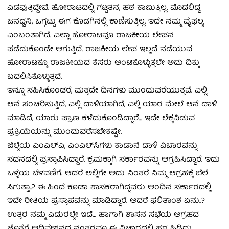
ಎಡವುತ್ತಿದ್ದೇವೆ. ಹೋರಾಟದಲ್ಲಿ ಗಟ್ಟಿತನ, ಹಠ ಕಾಣುತ್ತಿಲ್ಲ. ಮೊದಲಿದ್ದ
ಜನಧ್ವನಿ, ಒಗ್ಗಟ್ಟು ಈಗ ಕೊಡಗಿನಲ್ಲಿ ಕಾಣಿಸುತ್ತಿಲ್ಲ. ಇದೇ ನಮ್ಮ ವೈಫಲ್ಯ
ಎಂಬಂತಾಗಿದೆ. ಎಲ್ಲಾ ಹೋರಾಟವೂ ರಾಜಕೀಯ ಲೇಪನ
ಪಡೆದುಕೊಂಡೇ ಆಗುತ್ತಿದೆ. ರಾಜಕೀಯ ಲೇಪ ಇಲ್ಲದೆ ನಡೆಯುವ
ಹೋರಾಟಕ್ಕೂ ರಾಜಕೀಯದ ಕೆಸರು ಅಂಟಿಕೊಳ್ಳುತ್ತಲೇ ಅದು ದಿಕ್ಕು
ಬದಲಿಸಿಕೊಳ್ಳುತ್ತದೆ.
ಇನ್ನೂ ಸಹಿಸಿಕೊಂಡರೆ, ಮತ್ತದೇ ದಿನಗಳು ಮುಂದುವರೆಯುತ್ತವೆ. ಎಲ್ಲಿ
ಆನೆ ಸಂಚರಿಸುತ್ತಿದೆ, ಎಲ್ಲಿ ದಾಳಿಯಾಗಿದೆ, ಎಲ್ಲಿ ಯಾರ ಮೇಲೆ ಆನೆ ದಾಳಿ
ಮಾಡಿದೆ, ಯಾರು ಪ್ರಾಣ ಕಳೆದುಕೊಂಡಿದ್ದಾರೆ… ಇದೇ ಲೆಕ್ಕವಿಡುವ
ಪ್ರಕ್ರಿಯೆಯನ್ನು ಮುಂದುವರೆಸಬೇಕಷ್ಟೇ.
ಜಿಲ್ಲೆಯ ಎಂಎಲ್‌ಎ, ಎಂಎಲ್‌ಸಿಗಳು ಕಾಡಾನೆ ದಾಳಿ ವಿಚಾರವನ್ನು
ಸದನದಲ್ಲಿ ಪ್ರಸ್ತಾಪಿಸಿದ್ದಾರೆ. ಕ್ರಮಕ್ಕಾಗಿ ಸರ್ಕಾರವನ್ನು ಆಗ್ರಹಿಸಿದ್ದಾರೆ. ಇದು
ಒಳ್ಳೆಯ ಬೆಳವಣಿಗೆ. ಆದರೆ ಅಲ್ಲಿಗೇ ಅದು ನಿಂತರೆ ನಿಮ್ಮ ಆಗ್ರಹಕ್ಕೆ ಬೆಲೆ
ಸಿಗುತ್ತಾ..? ಈ ಹಿಂದೆ ಕೂಡಾ ಶಾಸಕರಾಗಿದ್ದವರು ಅಂದಿನ ಸರ್ಕಾರದಲ್ಲಿ
ಇದೇ ರೀತಿಯ ಪ್ರಸ್ತಾಪವನ್ನು ಮಾಡಿದ್ದಾರೆ. ಆದರೆ ಫಲಿತಾಂಶ ಏನು..?
ಉತ್ತರ ನಮ್ಮ ಎದುರಲ್ಲೇ ಇದೆ… ಹಾಗಾಗಿ ಶಾಸನ ಸಭೆಯ ಆಗ್ರಹದ