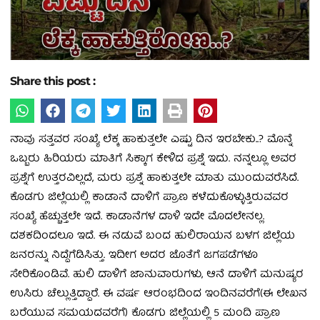
Share this post :
ನಾವು ಸತ್ತವರ ಸಂಖ್ಯೆ ಲೆಕ್ಕ ಹಾಕುತ್ತಲೇ ಎಷ್ಟು ದಿನ ಇರಬೇಕು..? ಮೊನ್ನೆ
ಒಬ್ಬರು ಹಿರಿಯರು ಮಾತಿಗೆ ಸಿಕ್ಕಾಗ ಕೇಳಿದ ಪ್ರಶ್ನೆ ಇದು. ನನ್ನಲ್ಲೂ ಅವರ
ಪ್ರಶ್ನೆಗೆ ಉತ್ತರವಿಲ್ಲದೆ, ಮರು ಪ್ರಶ್ನೆ ಹಾಕುತ್ತಲೇ ಮಾತು ಮುಂದುವರೆಸಿದೆ.
ಕೊಡಗು ಜಿಲ್ಲೆಯಲ್ಲಿ ಕಾಡಾನೆ ದಾಳಿಗೆ ಪ್ರಾಣ ಕಳೆದುಕೊಳ್ಳುತ್ತಿರುವವರ
ಸಂಖ್ಯೆ ಹೆಚ್ಚುತ್ತಲೇ ಇದೆ. ಕಾಡಾನೆಗಳ ದಾಳಿ ಇದೇ ಮೊದಲೇನಲ್ಲ.
ದಶಕದಿಂದಲೂ ಇದೆ. ಈ ನಡುವೆ ಬಂದ ಹುಲಿರಾಯನ ಬಳಗ ಜಿಲ್ಲೆಯ
ಜನರನ್ನು ನಿದ್ದೆಗೆಡಿಸಿತ್ತು. ಇದೀಗ ಅದರ ಜೊತೆಗೆ ಜಗಪಡೆಗಳೂ
ಸೇರಿಕೊಂಡಿವೆ. ಹುಲಿ ದಾಳಿಗೆ ಜಾನುವಾರುಗಳು, ಆನೆ ದಾಳಿಗೆ ಮನುಷ್ಯರ
ಉಸಿರು ಚೆಲ್ಲುತ್ತಿದ್ದಾರೆ. ಈ ವರ್ಷ ಆರಂಭದಿಂದ ಇಂದಿನವರೆಗೆ(ಈ ಲೇಖನ
ಬರೆಯುವ ಸಮಯದವರೆಗೆ) ಕೊಡಗು ಜಿಲ್ಲೆಯಲ್ಲಿ 5 ಮಂದಿ ಪ್ರಾಣ