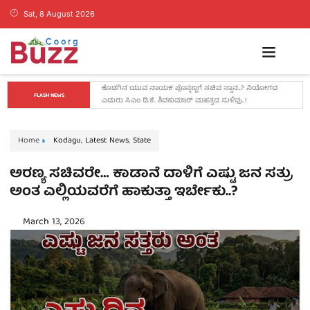
Sat, 8 August 2026
ಡ್ರಗ್ಸ್ ಬೇಡ, ಕನಸುಗಳನ್ನು ಬೆನ್ನಟ್ಟಿ: ಬೆಂಗಳೂರಿನಲ್ಲಿ ಕೊಡಗು ಬ್ಯಾಡ್ಮಿಂಟನ್ 
FLASH NEWS
ಟೂರ್ನಿ ಯಶಸ್ವಿ
Home
Kodagu
,
Latest News
,
State
ಅರಣ್ಯ ಸಚಿವರೇ… ಕಾಡಾನೆ ದಾಳಿಗೆ ಎಷ್ಟು ಜನ ಸತ್ರು
ಅಂತ ಎಲ್ಲಿಯವರೆಗೆ ಹಾಕುತ್ತಾ ಇರ್ಬೇಕು..?
March 13, 2026