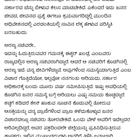
ಜೊತೆಗೆ ಅಧಿವೇಶನದ ನಂತರವೂ ಈ ವಿಚಾರದಲ್ಲಿ ಹಠ ಹಿಡಿದು
ಸರ್ಕಾರದ ಬೆನ್ನು ಬೀಳುವ ಕೆಲಸ ಮಾಡಬೇಕಿದೆ. ಏಕೆಂದರೆ ಇದು ಜನರ
ಜೀವದ, ಜೀವನದ ಪ್ರಶ್ನೆ. ಈಗಲೂ ಕ್ರಮವಾಗದಿದ್ದಲ್ಲಿ ಮುಂದಿನ
ಅಧಿವೇಶನದಲ್ಲಿ ಎರಡಂಕಿಯಲ್ಲಿ ಸಾವಿನ ಲೆಕ್ಕ ಹೇಳುವ ಪರಿಸ್ಥಿತಿ
ಬರಬಹುದು.
ಅರಣ್ಯ ಸಚಿವರೇ…
ಇದನ್ನು ಓದುತ್ತಿರುವವರ ಗಮನಕ್ಕೆ, ಈಶ್ವರ್‌ ಖಂಡ್ರೆ ಎಂಬವರು
ರಾಜ್ಯದಲ್ಲಿನ ಅರಣ್ಯ ಸಚಿವರಾಗಿದ್ದಾರೆ. ಆದರೆ ಆ ಸಚಿವರಿಗೆ ಕೊಡಗಿನಲ್ಲಿ
ಅರಣ್ಯ ಇದೆ. ವನ್ಯ ಜೀವಿಗಳಿದ್ದಾವೆ. ಅವುಗಳಿಂದ ಸಮಸ್ಯೆಯಾಗುತ್ತಿದೆ ಎಂಬ
ವಿಚಾರ ಗೊತ್ತಿದೆಯೋ, ಇಲ್ಲವೋ ನನಗಂತು ಅರಿಯದು. ಸರ್ಕಾರ
ಅಧಿಕಾರಕ್ಕೆ ಬಂದು ಮೂರು ವರ್ಷ ಸಮೀಪಿಸುತ್ತಿದೆ. ಇಷ್ಟು ಅವಧಿಯಲ್ಲಿ
ಕೊಡಗಿನ ಜನರ ಸಮಸ್ಯೆ ಬಗ್ಗೆ ಅರಿಯಲು ಎಷ್ಟು ಸಮಯ ಕೊಟ್ಟಿದ್ದಾರೆ.
ಕಟ್ಟಿಗೆ ಕಡಿದರೆ ಕೇಸ್‌ ಹಾಕುವ ಸೂಚನೆ ಕೊಡುವಲ್ಲಿ ತೋರುವ
ಆಸಕ್ತಿಯನ್ನು ವನ್ಯ ಪ್ರಾಣಿಗಳಿಂದ ಪ್ರಾಣ ಕಳೆದುಕೊಳ್ಳುವ ಜನರ
ವಿಚಾರದಲ್ಲೂ ಸಚಿವರು ತೋರಬೇಕಿದೆ. ಒಂದು ವೇಳೆ ಅವರಿಗೆ ಇದೆಲ್ಲದರ
ಅರಿವಿಲ್ಲದಿದ್ದರೆ, ಅವರ ಪಕ್ಷದಿಂದಲೇ ಜಿಲ್ಲೆಯನ್ನು ಪ್ರತಿನಿಧಿಸುತ್ತಿರುವ
ಶಾಸಕರು, ಇಲ್ಲಿನ ಮುಖಂಡರುಗಳು ಅವರಿಗೆ ತಿಳಿಸಿ ಜವಾಬ್ದಾರಿ