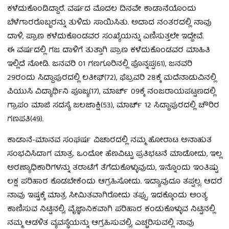
ಕಳೆದುಕೊಂಡಿದ್ದಾರೆ. ವರ್ಷದ ಮೊದಲ ದಿನವೇ ಕಾಡಾನೆಯೊಂದು
ಬೆಳೆಗಾರರೊಬ್ಬರನ್ನು ತುಳಿದು ಸಾಯಿಸಿತು. ಅದಾದ ನಂತರದಲ್ಲಿ ನಾವು
ದಾಳಿ, ಪ್ರಾಣ ಕಳೆದುಕೊಂಡವರ ಸಂಖ್ಯೆಯನ್ನು ಎಣಿಸುತ್ತಲೇ ಇದ್ದೇವೆ.
ಈ ವರ್ಷದಲ್ಲಿ ಗಜ ದಾಳಿಗೆ ತುತ್ತಾಗಿ ಪ್ರಾಣ ಕಳೆದುಕೊಂಡವರ ಮಾಹಿತಿ
ಇಲ್ಲಿದೆ ನೋಡಿ. ಜನವರಿ 01 ಗಣಗೂರಿನಲ್ಲಿ ಪೊನ್ನಪ್ಪ(61), ಜನವರಿ
29ರಂದು ಸಿದ್ದಾಪುರದಲ್ಲಿ ಲತೀಫ್(72)‌, ಫೆಬ್ರವರಿ 28ಕ್ಕೆ ಮದೆನಾಡುವಿನಲ್ಲಿ
ಪಿಯುಸಿ ವಿದ್ಯಾರ್ಥಿನಿ ಪೂಜ್ಯ(17), ಮಾರ್ಚ್‌ 09ಕ್ಕೆ ನಂಜರಾಯಪಟ್ಟಣದಲ್ಲಿ
ಗ್ರಾಪಂ ಮಾಜಿ ಸದಸ್ಯೆ ಜಲಜಾಕ್ಷಿ(53), ಮಾರ್ಚ್‌ 12 ಸಿದ್ದಾಪುರದಲ್ಲಿ ಚೌರಿರ
ಗಣಪತಿ(49).
ಕಾಡಾನೆ-ಮಾನವ ಸಂಘರ್ಷ ವಿಚಾರದಲ್ಲಿ ನಮ್ಮ ಹೋರಾಟ ಅನಾಹುತ
ಸಂಭವಿಸಿದಾಗ ಮಾತ್ರ. ಒಂದೋ ಹೆಣವಿಟ್ಟು ಪ್ರತಿಭಟನೆ ಮಾಡೋದು, ಇಲ್ಲ
ಅರಣ್ಯಾಧಿಕಾರಿಗಳನ್ನು ತರಾಟೆಗೆ ತೆಗೆದುಕೊಳ್ಳುವುದು, ಇನ್ನೊಂದು ಇಂತಿಷ್ಟು
ಲಕ್ಷ ಪರಿಹಾರ ಕೊಡಬೇಕೆಂದು ಆಗ್ರಹಿಸೋದು. ಇದ್ಯಾವುದೂ ತಪ್ಪಲ್ಲ. ಆದರೆ
ನಾವು ಇಷ್ಟಕ್ಕೆ ಮಾತ್ರ ಸೀಮಿತವಾಗಿರೋದು ತಪ್ಪು. ಇದಕ್ಕೊಂದು ಅಂತ್ಯ
ಕಾಣಿಸುವ ನಿಟ್ಟಿನಲ್ಲಿ, ವೈಜ್ಞಾನಿಕವಾಗಿ ಪರಿಹಾರ ಕಂಡುಕೊಳ್ಳುವ ನಿಟ್ಟಿನಲ್ಲಿ
ನಮ್ಮ ಆಡಳಿತ ವ್ಯವಸ್ಥೆಯನ್ನು ಆಗ್ರಹಿಸುವಲ್ಲಿ, ಎಚ್ಚರಿಸುವಲ್ಲಿ ನಾವು