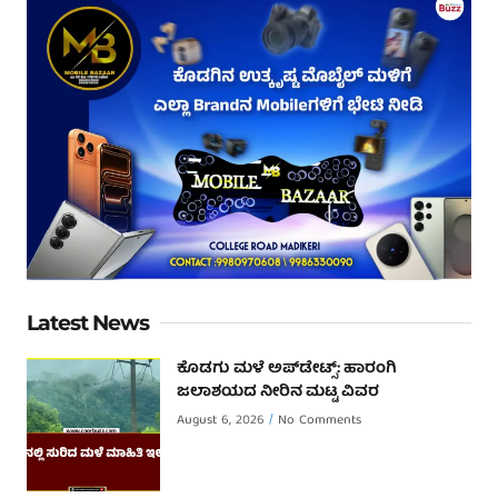
Latest News
ಕೊಡಗು ಮಳೆ ಅಪ್‌ಡೇಟ್ಸ್: ಹಾರಂಗಿ
ಜಲಾಶಯದ ನೀರಿನ ಮಟ್ಟ ವಿವರ
August 6, 2026
No Comments