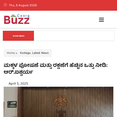
Thu, 6 August 2026
ಡ್ರಗ್ಸ್ ಬೇಡ, ಕನಸುಗಳನ್ನು ಬೆನ್ನಟ್ಟಿ: ಬೆಂಗಳೂರಿನಲ್ಲಿ ಕೊಡಗು ಬ್ಯಾಡ್ಮಿಂಟನ್ 
FLASH NEWS
ಟೂರ್ನಿ ಯಶಸ್ವಿ
Home
Kodagu
,
Latest News
ಮಕ್ಕಳ ಪೋಷಣೆ ಮತ್ತು ರಕ್ಷಣೆಗೆ ಹೆಚ್ಚಿನ ಒತ್ತು ನೀಡಿ:
ಆರ್.ಐಶ್ವರ್ಯ
April 5, 2025