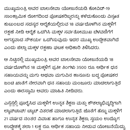
ಮುಖ್ಯಮಂತ್ರಿ ಅವರ ಬಾಲಸೇವಾ ಯೋಜನೆಯಡಿ ಕೋವಿಡ್-19
ಸಾಂಕ್ರಾಮಿಕ ರೋಗದಿಂದ ಪೋಷಕರಿಬ್ಬರನ್ನು ಕಳೆದುಕೊಂಡು ವಿಸ್ತøತ
ಕುಟುಂಬದ ಸದಸ್ಯರ ಆರೈಕೆಯಲ್ಲಿರುವ 18 ವರ್ಷದೊಳಗಿನ ಮಕ್ಕಳಿಗೆ
ರಕ್ಷಣೆ ನೀಡಿ ಆರೈಕೆ ಒದಗಿಸಿ ಮಕ್ಕಳ ಸರ್ವತೋಮುಖ ಬೆಳವಣಿಗೆಗೆ
ಅಗತ್ಯವಾದ ಸೌಕರ್ಯ ಒದಗಿಸುವುದು ಇದರ ಮುಖ್ಯ ಉದ್ದೇಶವಾಗಿದೆ
ಎಂದು ಜಿಲ್ಲಾ ಮಕ್ಕಳ ರಕ್ಷಣಾ ಘಟಕ ಅಧಿಕಾರಿ ತಿಳಿಸಿದರು.
ಆ ನಿಟ್ಟಿನಲ್ಲಿ ಮುಖ್ಯಮಂತ್ರಿ ಅವರ ಬಾಲಸೇವಾ ಯೋಜನೆಯಡಿ 18
ವರ್ಷದೊಳಗಿನ 18 ಮಕ್ಕಳಿಗೆ ಪ್ರತೀ ತಿಂಗಳು 3500 ರೂ. ಆರ್ಥಿಕ ಧನ
ಸಹಾಯವನ್ನು ಮಗು ಅಥವಾ ಮಗುವಿನ ಕಾನೂನು ಬದ್ಧ ಪೋಷಕರ
ಜಂಟಿ ಖಾತೆಗೆ ನೇರವಾಗಿ ಧನ ಸಹಾಯ ಮಂಜೂರು ಮಾಡಲಾಗುತ್ತಿದೆ
ಎಂದು ಈರಸ್ವಾಮಿ ಅವರು ಮಾಹಿತಿ ನೀಡಿದರು.
ಎಸ್ಸೆಸ್ಸೆಲ್ಸಿ ಪೂರೈಸಿದ ಮಕ್ಕಳಿಗೆ ಉನ್ನತ ಶಿಕ್ಷಣ ಮತ್ತು ಕೌಶಲ್ಯಾಭಿವೃದ್ಧಿಗಾಗಿ
ಲ್ಯಾಪ್‍ಟಾಪ್/ ಟ್ಯಾಬ್ ವಿತರಣೆ ಮಾಡಲಾಗುತ್ತಿದೆ. ಜೊತೆಗೆ ಹೆಣ್ಣು ಮಕ್ಕಳಿಗೆ
21 ವರ್ಷದ ನಂತರ ವಿವಾಹ ಹಾಗೂ ಉನ್ನತ ಶಿಕ್ಷಣ, ಸ್ವಯಂ ಉದ್ಯೊಗ
ಉದ್ದೇಶಕ್ಕೆ ತಲಾ 1 ಲಕ್ಷ ರೂ. ಆರ್ಥಿಕ ಸಹಾಯ ನೀಡುವ ಯೋಜನೆಯಿದ್ದು,