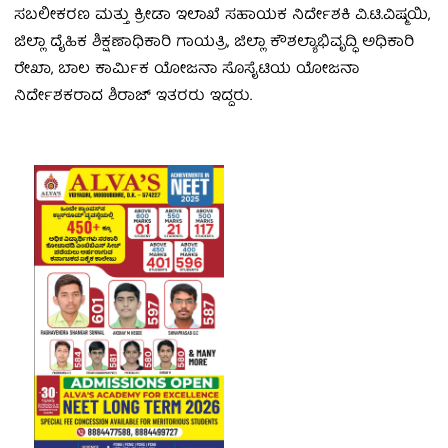
ಸಬಲೀಕರಣ ಮತ್ತು ಕ್ರೀಡಾ ಇಲಾಖೆ ಸಹಾಯಕ ನಿರ್ದೇಶಕಿ ವಿ.ಟಿ.ವಿಷ್ಮಯಿ,
ಜಿಲ್ಲಾ ದೈಹಿಕ ಶಿಕ್ಷಣಾಧಿಕಾರಿ ಗಾಯತ್ರಿ, ಜಿಲ್ಲಾ ಕೌಶಲ್ಯಾಭಿವೃದ್ಧಿ ಅಧಿಕಾರಿ
ರೇಖಾ, ಬಾಲ ಕಾರ್ಮಿಕ ಯೋಜನಾ ಸೊಸೈಟಿಯ ಯೋಜನಾ
ನಿರ್ದೇಶಕರಾದ ಶಿರಾಜ್ ಇತರರು ಇದ್ದರು.