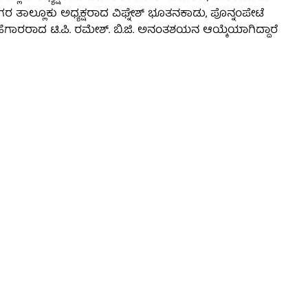
ತಾಲ್ಲೂಕು ಅಧ್ಯಕ್ಷರಾದ ವಿಘ್ನೇಶ್ ಭೂತನಕಾಡು, ಪೊನ್ನಂಪೇಟೆ
ಗಾರರಾದ ಟಿ.ಪಿ. ರಮೇಶ್. ಬಿ.ಜಿ. ಅನಂತಶಯನ ಆಯ್ಕೆಯಾಗಿದ್ದಾರೆ