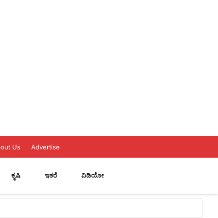
out Us
Advertise
ಕೃಷಿ
ಇತರೆ
ವಿಡಿಯೋ