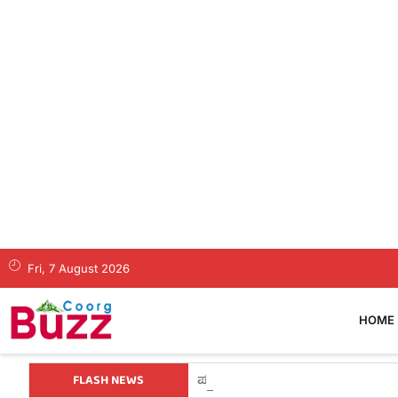
Fri, 7 August 2026
HOME
FLASH NEWS
ಕೊಡಗಿನ ಯುವ ನಾಯಕ ಪೊನ್ನಣ್ಣಗೆ ಸಚಿವ