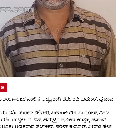
 ೨೦೨೫-೨೭ರ ಸಾಲಿನ ಅಧ್ಯಕ್ಷರಾಗಿ ಜಿ.ವಿ. ರವಿ ಕುಮಾರ್, ಪ್ರಧಾನ
ರ್ಯದರ್ಶಿ ಸುರೇಶ್ ಬಿಳಿಗೇರಿ, ಖಜಾಂಚಿ ಟಿ.ಕೆ. ಸಂತೋಷ್, ನಿಕಟ
ಶಿ ಉಜ್ವಲ್ ರಂಜಿತ್, ಚಮ್ಮಟ್ಟಿರ ಪ್ರವೀಣ್ ಉತ್ತಪ್ಪ, ಪ್ರಸಾದ್
ಲ್ಲೂಕು ಅಧ್ಯಕ್ಷರಾದ ಹೆಚ್.ಆರ್. ಹರೀಶ್ ಕುಮಾರ್, ವೀರಾಜಪೇಟೆ