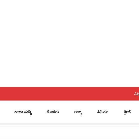
Ab
ತಾಜಾ ಸುದ್ದಿ
ಕೊಡಗು
ರಾಜ್ಯ
ಸಿನಿಮಾ
ಕ್ರೀಡೆ
 ಸ್ಥಾನ..? ನಿಯೋಗದ ಎದುರು ಸಿಎಂ ಡಿ.ಕೆ. ಶಿವಕುಮಾರ್ ಮಹತ್ವದ ಸುಳಿವು..!