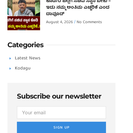
ಕೊಡಗು ಜಿಲ್ಲೆಗೆ ಸಚಿವ ಸ್ಥಾನ ಬೇಕು –
ಇದು ನಮ್ಮ ಅಂತಿಮ ಎಚ್ಚರಿಕೆ ಎಂದ
ದಾವೂದ್ ‌
August 4, 2026
No Comments
Categories
Latest News
Kodagu
Subscribe our newsletter
SIGN UP